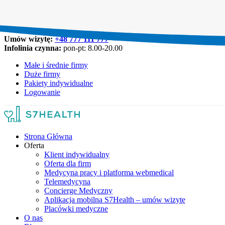
Umów wizytę:
+48 777 111 777
Infolinia czynna:
pon-pt: 8.00-20.00
Małe i średnie firmy
Duże firmy
Pakiety indywidualne
Logowanie
Strona Główna
Oferta
Klient indywidualny
Oferta dla firm
Medycyna pracy i platforma webmedical
Telemedycyna
Concierge Medyczny
Aplikacja mobilna S7Health – umów wizytę
Placówki medyczne
O nas