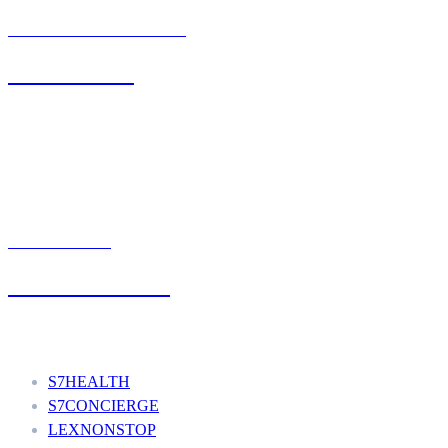
BIURO OBSŁUGI KLIENTA
71 342 88 41
UMÓW WIZYTĘ
+48 777 111 777
Nasze usługi
S7HEALTH
S7CONCIERGE
LEXNONSTOP