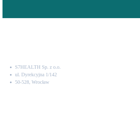
Adres
S7HEALTH Sp. z o.o.
ul. Dyrekcyjna 1/142
50-528, Wrocław
Kontakt