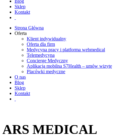
Blog
Sklep
Kontakt
Strona Główna
Oferta
Klient indywidualny
Oferta dla firm
Medycyna pracy i platforma webmedical
Telemedycyna
Concierge Medyczny
Aplikacja mobilna S7Health – umów wizytę
Placówki medyczne
O nas
Blog
Sklep
Kontakt
ARS MEDICAL