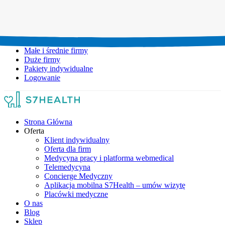
Umów wizytę:
+48 777 111 777
Infolinia czynna:
pon-pt: 8.00-20.00
Małe i średnie firmy
Duże firmy
Pakiety indywidualne
Logowanie
Strona Główna
Oferta
Klient indywidualny
Oferta dla firm
Medycyna pracy i platforma webmedical
Telemedycyna
Concierge Medyczny
Aplikacja mobilna S7Health – umów wizytę
Placówki medyczne
O nas
Blog
Sklep