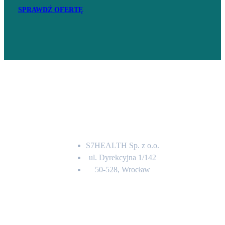
SPRAWDŹ OFERTĘ
Adres
S7HEALTH Sp. z o.o.
ul. Dyrekcyjna 1/142
50-528, Wrocław
Kontakt