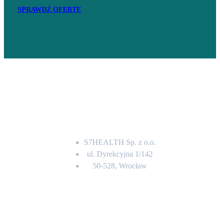
SPRAWDŹ OFERTĘ
Adres
S7HEALTH Sp. z o.o.
ul. Dyrekcyjna 1/142
50-528, Wrocław
Kontakt