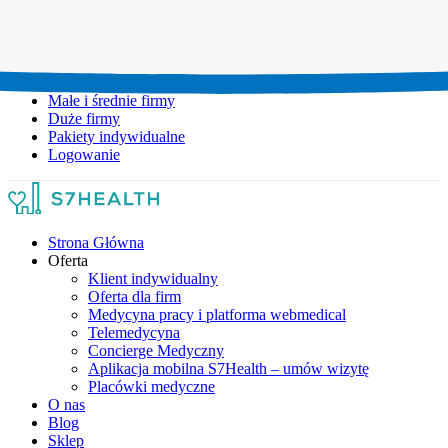
Umów wizytę:
+48 777 111 777
Infolinia czynna:
pon-pt: 8.00-20.00
Małe i średnie firmy
Duże firmy
Pakiety indywidualne
Logowanie
Strona Główna
Oferta
Klient indywidualny
Oferta dla firm
Medycyna pracy i platforma webmedical
Telemedycyna
Concierge Medyczny
Aplikacja mobilna S7Health – umów wizytę
Placówki medyczne
O nas
Blog
Sklep